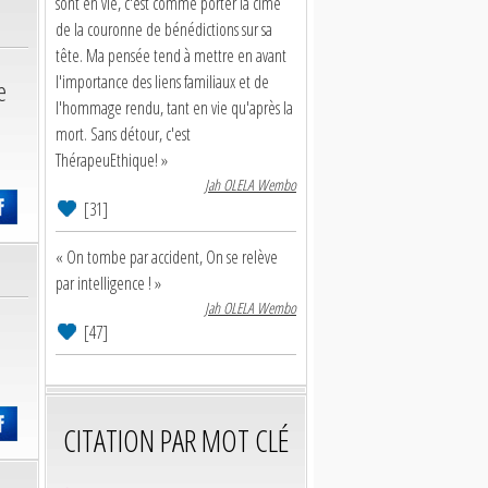
sont en vie, c'est comme porter la cime
de la couronne de bénédictions sur sa
tête. Ma pensée tend à mettre en avant
l'importance des liens familiaux et de
e
l'hommage rendu, tant en vie qu'après la
mort. Sans détour, c'est
ThérapeuEthique! »
Jah OLELA Wembo
[31]
« On tombe par accident, On se relève
par intelligence ! »
Jah OLELA Wembo
[47]
CITATION PAR MOT CLÉ