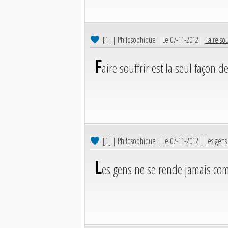
[1]
| Philosophique | Le 07-11-2012 |
Faire sou
F
aire souffrir est la seul façon d
[1]
| Philosophique | Le 07-11-2012 |
Les gens
L
es gens ne se rende jamais com