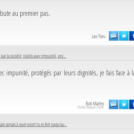
ébute au premier pas.
Lao-Tseu
 par la société, traités avec impunité, pro...
vec impunité, protégés par leurs dignités, je fais face à l
Bob Marley
Punky Reggae Party.
sais jamais à quel point tu es fort jusqu'au...