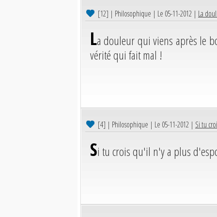
[12]
| Philosophique | Le 05-11-2012 |
La doul
L
a douleur qui viens après le 
vérité qui fait mal !
[4]
| Philosophique | Le 05-11-2012 |
Si tu cro
S
i tu crois qu'il n'y a plus d'e