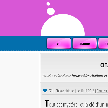
VIE
AMOUR
TR
CI
Accueil
>
Inclassables
>
Inclassables citations e
[2]
| Philosophique | Le 10-11-2012 |
Tout est 
T
out est mystère, et la clé d'un