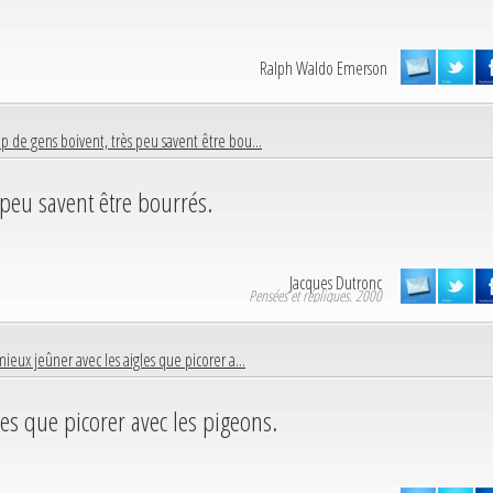
Ralph Waldo Emerson
 de gens boivent, très peu savent être bou...
peu savent être bourrés.
Jacques Dutronc
Pensées et répliques. 2000
 mieux jeûner avec les aigles que picorer a...
les que picorer avec les pigeons.