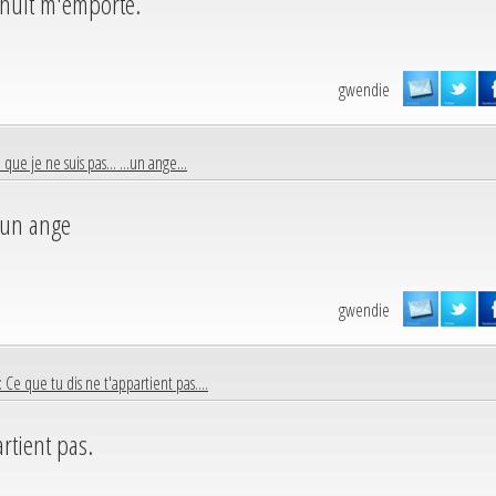
a nuit m'emporte.
gwendie
e que je ne suis pas... ...un ange...
..un ange
gwendie
: Ce que tu dis ne t'appartient pas....
artient pas.