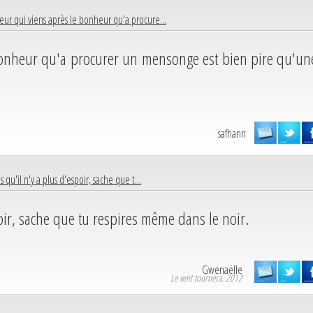
eur qui viens après le bonheur qu'a procure...
bonheur qu'a procurer un mensonge est bien pire qu'un
safhann
is qu'il n'y a plus d'espoir, sache que t...
spoir, sache que tu respires même dans le noir.
Gwenaëlle
Le vent tournera. 2012