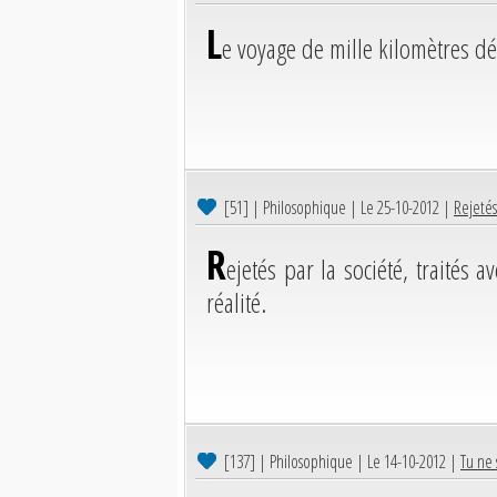
L
e voyage de mille kilomètres d
[51]
| Philosophique | Le 25-10-2012 |
Rejetés
R
ejetés par la société, traités a
réalité.
[137]
| Philosophique | Le 14-10-2012 |
Tu ne 