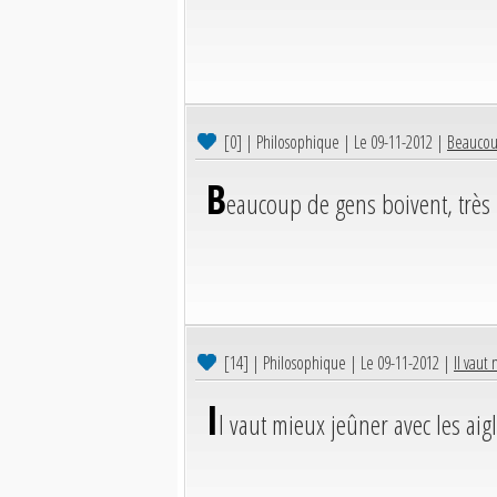
[0]
| Philosophique | Le 09-11-2012 |
Beaucoup
B
eaucoup de gens boivent, très 
[14]
| Philosophique | Le 09-11-2012 |
Il vaut
I
l vaut mieux jeûner avec les aig