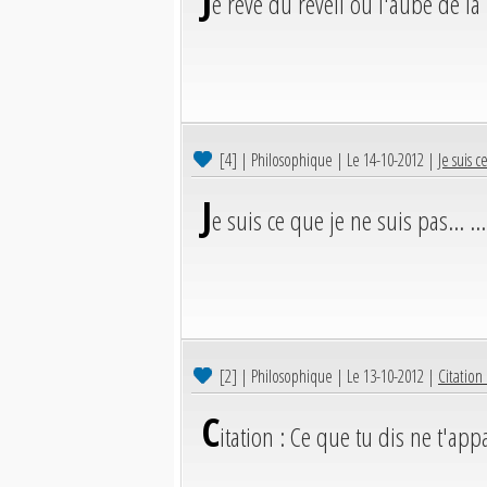
e rêve du réveil où l'aube de l
[4]
| Philosophique | Le 14-10-2012 |
Je suis c
J
e suis ce que je ne suis pas... .
[2]
| Philosophique | Le 13-10-2012 |
Citation 
C
itation : Ce que tu dis ne t'app