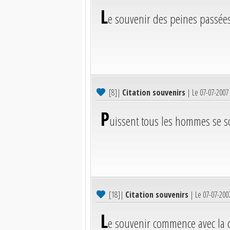
L
e souvenir des peines passées
[8]
|
Citation souvenirs
| Le 07-07-2007
P
uissent tous les hommes se so
[18]
|
Citation souvenirs
| Le 07-07-200
L
e souvenir commence avec la ci