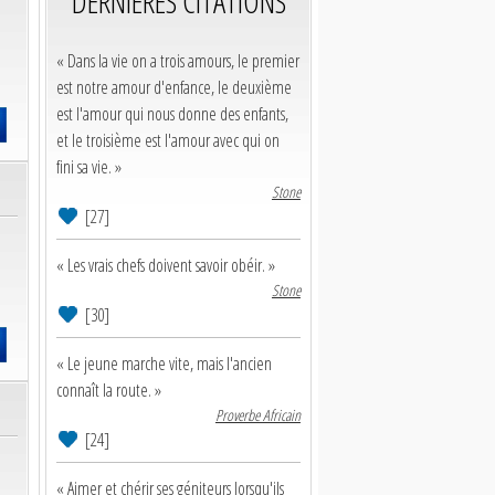
DERNIERES CITATIONS
« Dans la vie on a trois amours, le premier
est notre amour d'enfance, le deuxième
est l'amour qui nous donne des enfants,
et le troisième est l'amour avec qui on
fini sa vie. »
Stone
[27]
« Les vrais chefs doivent savoir obéir. »
Stone
[30]
« Le jeune marche vite, mais l'ancien
connaît la route. »
Proverbe Africain
[24]
« Aimer et chérir ses géniteurs lorsqu'ils