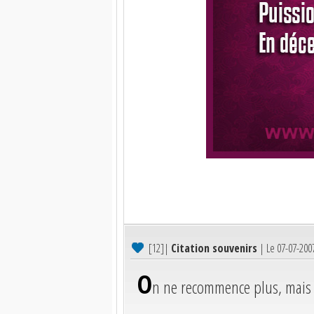
[12]
|
Citation souvenirs
| Le 07-07-200
O
n ne recommence plus, mais 