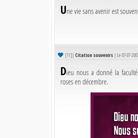
U
ne vie sans avenir est souven
[11]
|
Citation souvenirs
| Le 07-07-200
D
ieu nous a donné la facult
roses en décembre.