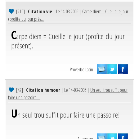
[210]
|
Citation vie
| Le 14-03-2006 |
Carpe diem = Cueille le jour
(profite du jour prés...
C
arpe diem = Cueille le jour (profite du jour
présent).
Proverbe Latin
[42]
|
Citation humour
| Le 14-03-2006 |
Un seul trou suffit pour
faire une passoire!...
U
n seul trou suffit pour faire une passoire!
Anonyme