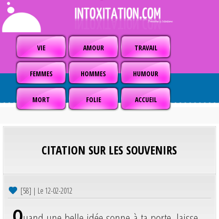
VIE
AMOUR
TRAVAIL
FEMMES
HOMMES
HUMOUR
MORT
FOLIE
ACCUEIL
CITATION SUR LES SOUVENIRS
[58] | Le 12-02-2012
Q
uand une belle idée sonne à ta porte, laisse-