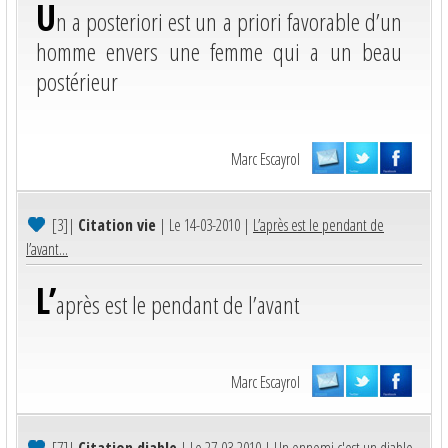
U
n a posteriori est un a priori favorable d’un
homme envers une femme qui a un beau
postérieur
Marc Escayrol
[3]
|
Citation vie
| Le 14-03-2010 |
L’après est le pendant de
l’avant...
L’
après est le pendant de l’avant
Marc Escayrol
[7]
|
Citation diable
| Le 27-03-2010 |
Un ennemi c'est un diable