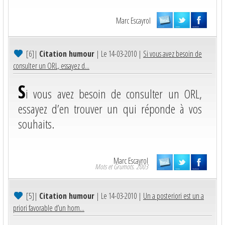
Marc Escayrol
[6]
|
Citation humour
| Le 14-03-2010 |
Si vous avez besoin de
consulter un ORL, essayez d...
S
i vous avez besoin de consulter un ORL,
essayez d’en trouver un qui réponde à vos
souhaits.
Marc Escayrol
Mots et Grumots. 2003
[5]
|
Citation humour
| Le 14-03-2010 |
Un a posteriori est un a
priori favorable d’un hom...