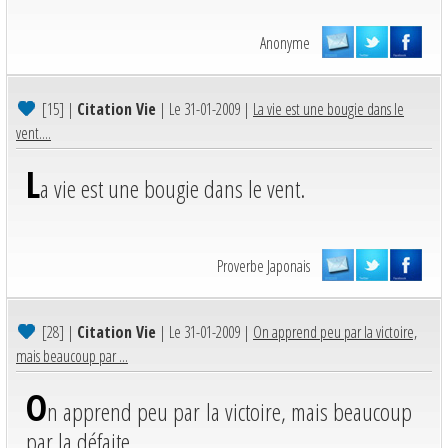
Anonyme
[15]
|
Citation Vie
| Le 31-01-2009 |
La vie est une bougie dans le
vent....
L
a vie est une bougie dans le vent.
Proverbe Japonais
[28]
|
Citation Vie
| Le 31-01-2009 |
On apprend peu par la victoire,
mais beaucoup par ...
O
n apprend peu par la victoire, mais beaucoup
par la défaite.