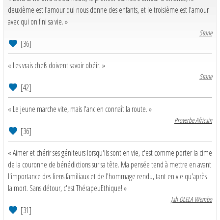
deuxième est l'amour qui nous donne des enfants, et le troisième est l'amour
avec qui on fini sa vie. »
Stone
[36]
« Les vrais chefs doivent savoir obéir. »
Stone
[42]
« Le jeune marche vite, mais l'ancien connaît la route. »
Proverbe Africain
[36]
« Aimer et chérir ses géniteurs lorsqu'ils sont en vie, c'est comme porter la cime
de la couronne de bénédictions sur sa tête. Ma pensée tend à mettre en avant
l'importance des liens familiaux et de l'hommage rendu, tant en vie qu'après
la mort. Sans détour, c'est ThérapeuEthique! »
Jah OLELA Wembo
[31]