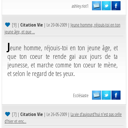
ashley.riot1
[9]
|
Citation Vie
| Le 20-06-2009 |
Jeune homme, réjouis-toi en ton
jeune âge, et que ...
J
eune homme, réjouis-toi en ton jeune âge, et
que ton coeur te rende gai aux jours de ta
jeunesse, et marche comme ton coeur te mène,
et selon le regard de tes yeux.
Ecclésiaste
[7]
|
Citation Vie
| Le 26-05-2009 |
La vie d'aujourd'hui n'est pas celle
d'hier et enc...