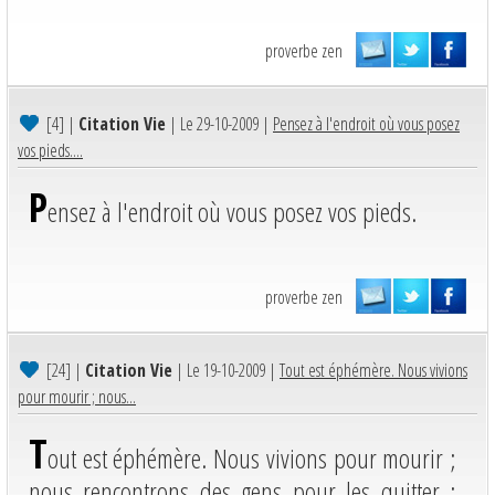
proverbe zen
[4]
|
Citation Vie
| Le 29-10-2009 |
Pensez à l'endroit où vous posez
vos pieds....
P
ensez à l'endroit où vous posez vos pieds.
proverbe zen
[24]
|
Citation Vie
| Le 19-10-2009 |
Tout est éphémère. Nous vivions
pour mourir ; nous...
T
out est éphémère. Nous vivions pour mourir ;
nous rencontrons des gens pour les quitter ;