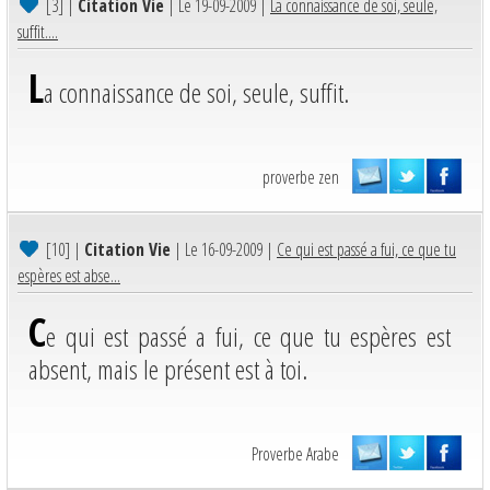
[3]
|
Citation Vie
| Le 19-09-2009 |
La connaissance de soi, seule,
suffit....
L
a connaissance de soi, seule, suffit.
proverbe zen
[10]
|
Citation Vie
| Le 16-09-2009 |
Ce qui est passé a fui, ce que tu
espères est abse...
C
e qui est passé a fui, ce que tu espères est
absent, mais le présent est à toi.
Proverbe Arabe