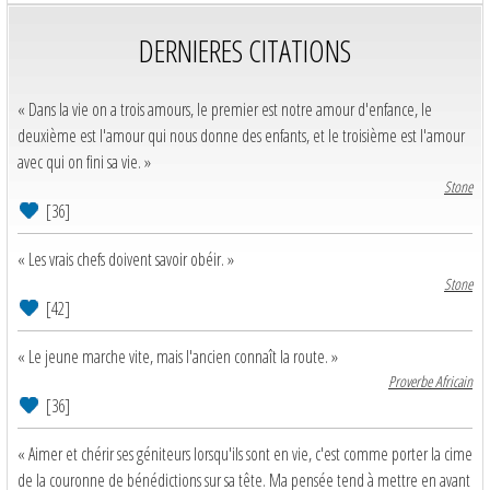
DERNIERES CITATIONS
« Dans la vie on a trois amours, le premier est notre amour d'enfance, le
deuxième est l'amour qui nous donne des enfants, et le troisième est l'amour
avec qui on fini sa vie. »
Stone
[36]
« Les vrais chefs doivent savoir obéir. »
Stone
[42]
« Le jeune marche vite, mais l'ancien connaît la route. »
Proverbe Africain
[36]
« Aimer et chérir ses géniteurs lorsqu'ils sont en vie, c'est comme porter la cime
de la couronne de bénédictions sur sa tête. Ma pensée tend à mettre en avant