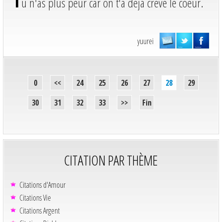
T
u n'as plus peur car on t'a déjà crevé le coeur.
yuurei
0
<<
24
25
26
27
28
29
30
31
32
33
>>
Fin
CITATION PAR THÈME
Citations d'Amour
Citations Vie
Citations Argent