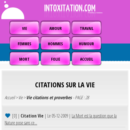
VIE
AMOUR
TRAVAIL
FEMMES
HOMMES
HUMOUR
MORT
FOLIE
ACCUEIL
CITATIONS SUR LA VIE
Accueil
>
Vie
>
Vie citations et proverbes
- PAGE : 28
[0]
|
Citation Vie
| Le 05-12-2009 |
La Mort est la question que la
Nature pose sans ce...