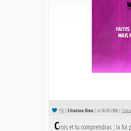
[5]
|
Citation Dieu
| Le 06-05-2006 |
Crois 
C
rois et tu comprendras ; la foi p