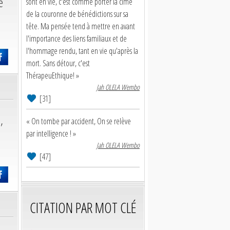
e
sont en vie, c'est comme porter la cime
de la couronne de bénédictions sur sa
tête. Ma pensée tend à mettre en avant
l'importance des liens familiaux et de
l'hommage rendu, tant en vie qu'après la
mort. Sans détour, c'est
ThérapeuEthique! »
Jah OLELA Wembo
[31]
,
« On tombe par accident, On se relève
par intelligence ! »
Jah OLELA Wembo
[47]
CITATION PAR MOT CLÉ