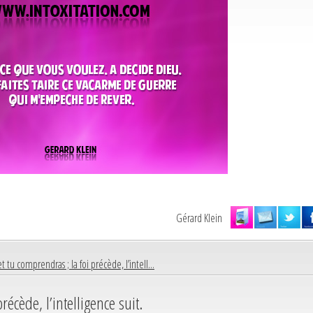
Gérard Klein
et tu comprendras ; la foi précède, l’intell...
récède, l’intelligence suit.