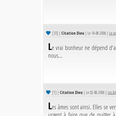
[33]
|
Citation Dieu
| Le 14-08-2006 |
Le v
L
e vrai bonheur ne dépend d'au
nous...
[1]
|
Citation Dieu
| Le 02-08-2006 |
Les âm
L
es âmes sont ainsi. Elles se v
urgent à faire que de quitter à