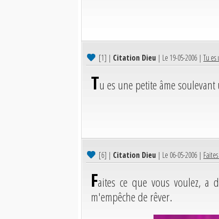
[1]
|
Citation Dieu
| Le 19-05-2006 |
Tu es 
T
u es une petite âme soulevant 
[6]
|
Citation Dieu
| Le 06-05-2006 |
Faites
F
aites ce que vous voulez, a d
m'empêche de rêver.