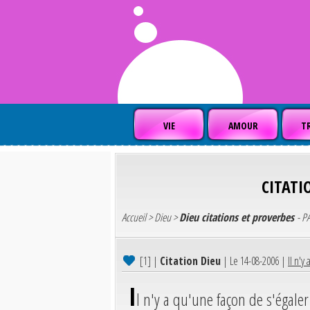
VIE
AMOUR
TR
CITATI
Accueil
>
Dieu
>
Dieu citations et proverbes
- P
[1]
|
Citation Dieu
| Le 14-08-2006 |
Il n'y
I
l n'y a qu'une façon de s'égaler 