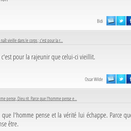
Bidi
naît vieille dans le corps ; c'est pour la r...
c'est pour la rajeunir que celui-ci vieillit.
Oscar Wilde
me pense, Dieu rit. Parce que l'homme pense e...
 que l'homme pense et la vérité lui échappe. Parce qu
se être.