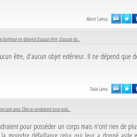
Albert Camus
rai bonheur ne dépend d'aucun être, d'aucun ob...
cun être, d'aucun objet extérieur. Il ne dépend que d
Dalaï Lama
es sont ainsi. Elles se vendraient pour poss...
endraient pour posséder un corps mais n'ont rien de plu
 la moindre défaillance celui qui leur a donné asile e