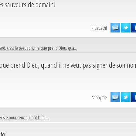
les sauveurs de demain!
kibadachi
sard, c'est le pseudonyme que prend Dieu, qua...
 que prend Dieu, quand il ne veut pas signer de son no
Anonyme
xiste pour ceux qui ont la foi....
foi.