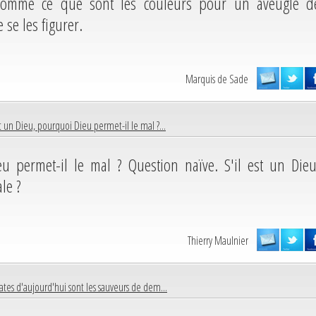
homme ce que sont les couleurs pour un aveugle d
 se les figurer.
Marquis de Sade
st un Dieu, pourquoi Dieu permet-il le mal ?...
u permet-il le mal ? Question naïve. S'il est un Dieu
le ?
Thierry Maulnier
rates d'aujourd'hui sont les sauveurs de dem...