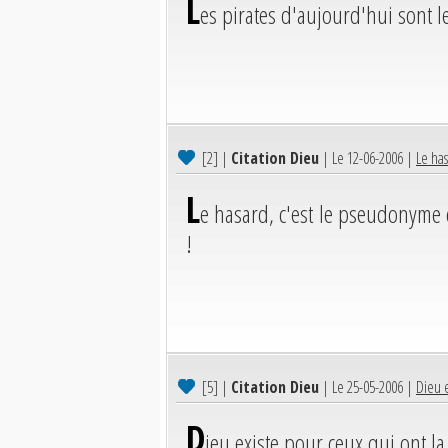
L
es pirates d'aujourd'hui sont 
[2]
|
Citation Dieu
| Le 12-06-2006 |
Le ha
L
e hasard, c'est le pseudonyme
!
[5]
|
Citation Dieu
| Le 25-05-2006 |
Dieu e
D
ieu existe pour ceux qui ont la 