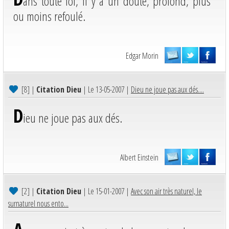
ans toute foi, il y a un doute, profond, plus
ou moins refoulé.
Edgar Morin
[8]
|
Citation Dieu
| Le 13-05-2007 |
Dieu ne joue pas aux dés....
D
ieu ne joue pas aux dés.
Albert Einstein
[2]
|
Citation Dieu
| Le 15-01-2007 |
Avec son air très naturel, le
surnaturel nous ento...