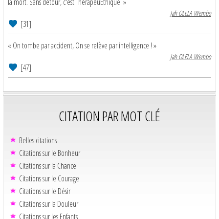
la mort. Sans détour, c'est ThérapeuEthique! »
Jah OLELA Wembo
[31]
« On tombe par accident, On se relève par intelligence ! »
Jah OLELA Wembo
[47]
CITATION PAR MOT CLÉ
Belles citations
Citations sur le Bonheur
Citations sur la Chance
Citations sur le Courage
Citations sur le Désir
Citations sur la Douleur
Citations sur les Enfants