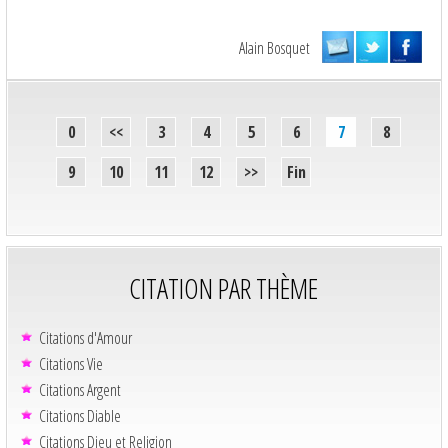
Alain Bosquet
0
<<
3
4
5
6
7
8
9
10
11
12
>>
Fin
CITATION PAR THÈME
Citations d'Amour
Citations Vie
Citations Argent
Citations Diable
Citations Dieu et Religion