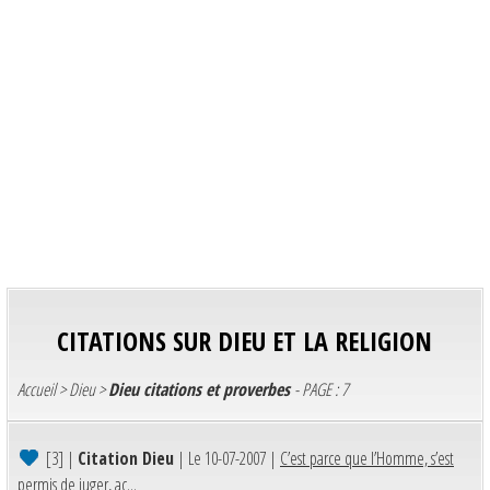
CITATIONS SUR DIEU ET LA RELIGION
Accueil
>
Dieu
>
Dieu citations et proverbes
- PAGE : 7
[3]
|
Citation Dieu
| Le 10-07-2007 |
C’est parce que l’Homme, s’est
permis de juger, ac...