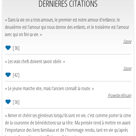
DERNIERES CITATIONS
« Dans la vie on a trois amours, le premier est notre amour d'enfance, le
deuxième est l'amour qui nous donne des enfants, et le troisième est l'amour
avec qui on fini sa vie. »
Stone
[36]
« Les vrais chefs doivent savoir obéir. »
Stone
[42]
« Le jeune marche vite, mais l'ancien connaît la route. »
Proverbe Africain
[36]
« Aimer et chérir ses géniteurs lorsqu'ils sont en vie, c'est comme porter la cime
de la couronne de bénédictions sur sa tête. Ma pensée tend à mettre en avant
l'importance des liens familiaux et de l'hommage rendu, tant en vie qu'après