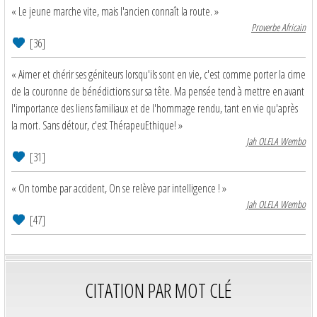
« Le jeune marche vite, mais l'ancien connaît la route. »
Proverbe Africain
[36]
« Aimer et chérir ses géniteurs lorsqu'ils sont en vie, c'est comme porter la cime
de la couronne de bénédictions sur sa tête. Ma pensée tend à mettre en avant
l'importance des liens familiaux et de l'hommage rendu, tant en vie qu'après
la mort. Sans détour, c'est ThérapeuEthique! »
Jah OLELA Wembo
[31]
« On tombe par accident, On se relève par intelligence ! »
Jah OLELA Wembo
[47]
CITATION PAR MOT CLÉ