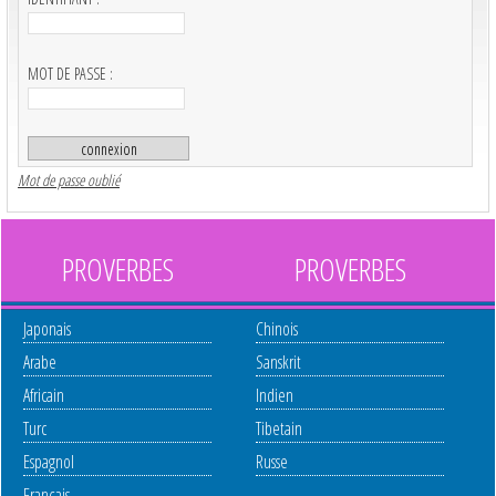
MOT DE PASSE :
Mot de passe oublié
PROVERBES
PROVERBES
Japonais
Chinois
Arabe
Sanskrit
Africain
Indien
Turc
Tibetain
Espagnol
Russe
Français