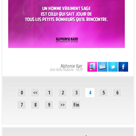
Alphonse Karr
Une folle histoire. 1839
0
<<
1
2
3
4
5
6
7
8
9
>>
Fin