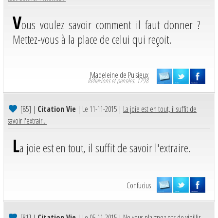
V
ous voulez savoir comment il faut donner ?
Mettez-vous à la place de celui qui reçoit.
Madeleine de Puisieux
Réflexions et pensées. 1798
[85]
|
Citation Vie
| Le 11-11-2015 |
La joie est en tout, il suffit de
savoir l'extrair...
L
a joie est en tout, il suffit de savoir l'extraire.
Confucius
[81]
|
Citation Vie
| Le 05-11-2015 |
Ne vous plaignez pas de vieillir,