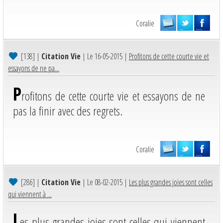
Coralie
[138]
|
Citation Vie
| Le 16-05-2015 |
Profitons de cette courte vie et
essayons de ne pa...
P
rofitons de cette courte vie et essayons de ne
pas la finir avec des regrets.
Coralie
[286]
|
Citation Vie
| Le 08-02-2015 |
Les plus grandes joies sont celles
qui viennent à ...
L
es plus grandes joies sont celles qui viennent