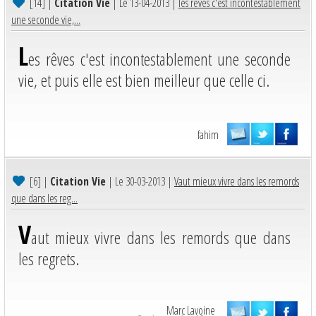
[14]
|
Citation Vie
| Le 13-04-2013 |
les rêves c'est incontestablement
une seconde vie,...
L
es rêves c'est incontestablement une seconde
vie, et puis elle est bien meilleur que celle ci.
fahim
[6]
|
Citation Vie
| Le 30-03-2013 |
Vaut mieux vivre dans les remords
que dans les reg...
V
aut mieux vivre dans les remords que dans
les regrets.
Marc Lavoine