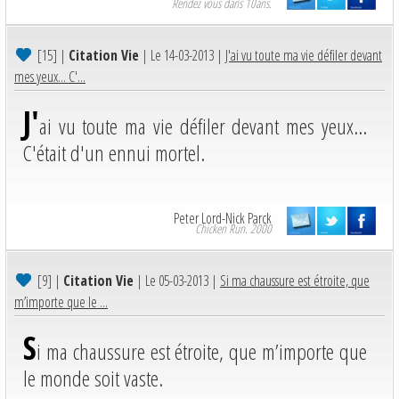
Rendez vous dans 10ans.
[15]
|
Citation Vie
| Le 14-03-2013 |
J'ai vu toute ma vie défiler devant
mes yeux... C'...
J'
ai vu toute ma vie défiler devant mes yeux...
C'était d'un ennui mortel.
Peter Lord-Nick Parck
Chicken Run. 2000
[9]
|
Citation Vie
| Le 05-03-2013 |
Si ma chaussure est étroite, que
m’importe que le ...
S
i ma chaussure est étroite, que m’importe que
le monde soit vaste.