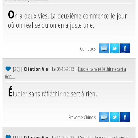
O
n a deux vies. La deuxième commence le jour
où on réalise qu'on en a juste une.
Confucius
[20]
|
Citation Vie
| Le 08-10-2013 |
Étudier sans réfléchir ne sert à
rien....
É
tudier sans réfléchir ne sert à rien.
Proverbe Chinois
[12]
|
Citation Vie
| Le 14-09-2013 |
C'est dans le passé que la vie se