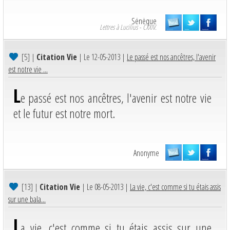
Sénèque
Lettres à Lucilius - CXXIV.
[5]
|
Citation Vie
| Le 12-05-2013 |
Le passé est nos ancêtres, l'avenir
est notre vie ...
L
e passé est nos ancêtres, l'avenir est notre vie
et le futur est notre mort.
Anonyme
[13]
|
Citation Vie
| Le 08-05-2013 |
La vie, c'est comme si tu étais assis
sur une bala...
L
a vie, c'est comme si tu étais assis sur une