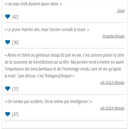
« Les vrais chefs doivent savoir obéir. »
Stone
[42]
« Le jeune marche vite, mais l'ancien connaît la route. »
Proverbe Africain
[36]
« Aimer et chérir ses géniteurs lorsqu'ils sont en vie, c'est comme porter la cime
de la couronne de bénédictions sur sa tête. Ma pensée tend à mettre en avant
l'importance des liens familiaux et de l'hommage rendu, tant en vie qu'après
la mort. Sans détour, c'est ThérapeuEthique! »
Jah OLELA Wembo
[31]
« On tombe par accident, On se relève par intelligence ! »
Jah OLELA Wembo
[47]