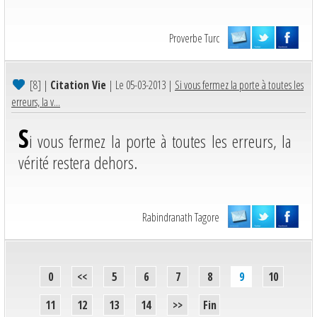
Proverbe Turc
[8]
|
Citation Vie
| Le 05-03-2013 |
Si vous fermez la porte à toutes les
erreurs, la v...
S
i vous fermez la porte à toutes les erreurs, la
vérité restera dehors.
Rabindranath Tagore
0
<<
5
6
7
8
9
10
11
12
13
14
>>
Fin