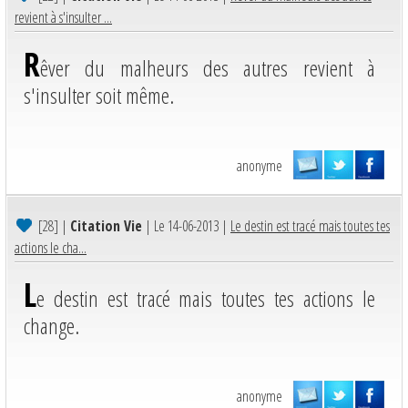
revient à s'insulter ...
R
êver du malheurs des autres revient à
s'insulter soit même.
anonyme
[28]
|
Citation Vie
| Le 14-06-2013 |
Le destin est tracé mais toutes tes
actions le cha...
L
e destin est tracé mais toutes tes actions le
change.
anonyme