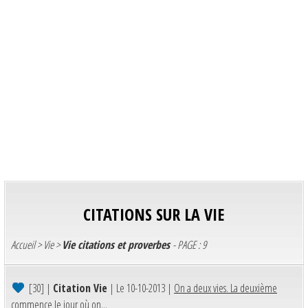
CITATIONS SUR LA VIE
Accueil
>
Vie
>
Vie citations et proverbes
- PAGE : 9
[30]
|
Citation Vie
| Le 10-10-2013 |
On a deux vies. La deuxième
commence le jour où on...