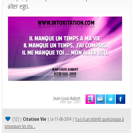
alter ego.
Jean-Louis Aubert
Alter ego. 2001
[12]
|
Citation Vie
| Le 11-06-2014 |
Y a-t-il un intérêt quelconque à
provoquer les cho...