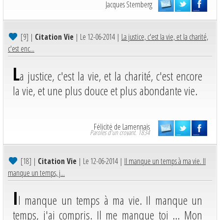
Jacques Sternberg
[9]
|
Citation Vie
| Le 12-06-2014 |
La justice, c'est la vie, et la charité,
c'est enc...
L
a justice, c'est la vie, et la charité, c'est encore
la vie, et une plus douce et plus abondante vie.
Félicité de Lamennais
Paroles d'un croyant. 1834
[18]
|
Citation Vie
| Le 12-06-2014 |
Il manque un temps à ma vie. Il
manque un temps, j...
I
l manque un temps à ma vie. Il manque un
temps, j'ai compris. Il me manque toi ... Mon