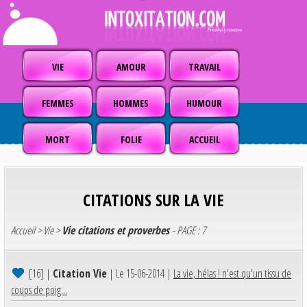
VIE
AMOUR
TRAVAIL
FEMMES
HOMMES
HUMOUR
MORT
FOLIE
ACCUEIL
CITATIONS SUR LA VIE
Accueil
>
Vie
>
Vie citations et proverbes
- PAGE : 7
[16]
|
Citation Vie
| Le 15-06-2014 |
La vie, hélas ! n'est qu'un tissu de
coups de poig...