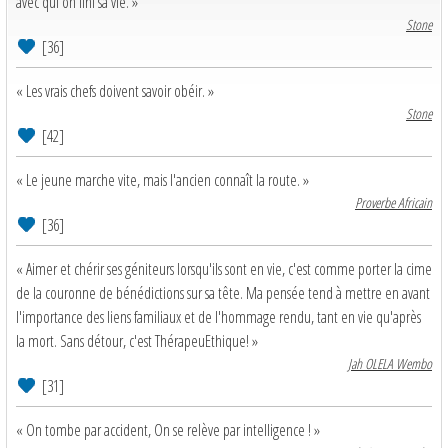
avec qui on fini sa vie. »
Stone
[36]
« Les vrais chefs doivent savoir obéir. »
Stone
[42]
« Le jeune marche vite, mais l'ancien connaît la route. »
Proverbe Africain
[36]
« Aimer et chérir ses géniteurs lorsqu'ils sont en vie, c'est comme porter la cime
de la couronne de bénédictions sur sa tête. Ma pensée tend à mettre en avant
l'importance des liens familiaux et de l'hommage rendu, tant en vie qu'après
la mort. Sans détour, c'est ThérapeuEthique! »
Jah OLELA Wembo
[31]
« On tombe par accident, On se relève par intelligence ! »