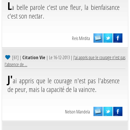
L
a belle parole c'est une fleur, la bienfaisance
c'est son nectar.
Reis Mirdita
[61]
|
Citation Vie
| Le 16-12-2013 |
J'ai appris que le courage n'est pas
l'absence de ...
J'
ai appris que le courage n'est pas l'absence
de peur, mais la capacité de la vaincre.
Nelson Mandela