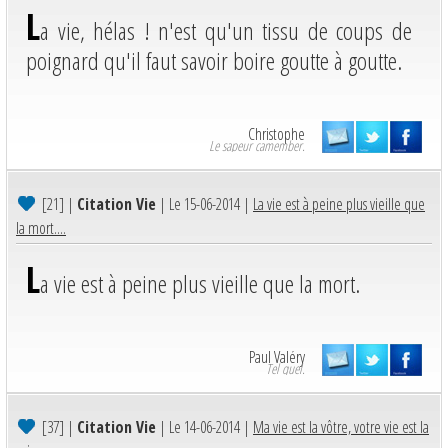
L
a vie, hélas ! n'est qu'un tissu de coups de
poignard qu'il faut savoir boire goutte à goutte.
Christophe
Le sapeur camember.
[21]
|
Citation Vie
| Le 15-06-2014 |
La vie est à peine plus vieille que
la mort....
L
a vie est à peine plus vieille que la mort.
Paul Valéry
Tel quel.
[37]
|
Citation Vie
| Le 14-06-2014 |
Ma vie est la vôtre, votre vie est la