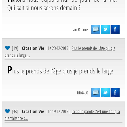
Qui sait si nous serons demain ?
Jean Racine
[19]
|
Citation Vie
| Le 23-12-2013 |
Plus je prends de l'âge plus je
prends le large....
P
lus je prends de l'âge plus je prends le large.
titi4400
[48]
|
Citation Vie
| Le 19-12-2013 |
La belle parole c'est une fleur, la
bienfaisance c...