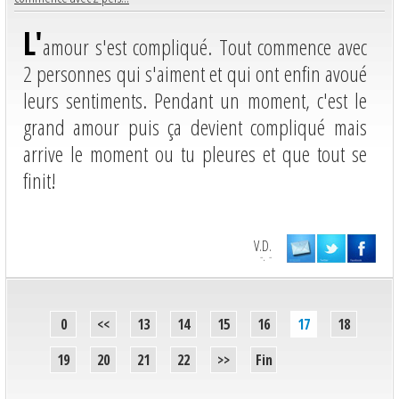
L'
amour s'est compliqué. Tout commence avec
2 personnes qui s'aiment et qui ont enfin avoué
leurs sentiments. Pendant un moment, c'est le
grand amour puis ça devient compliqué mais
arrive le moment ou tu pleures et que tout se
finit!
V.D.
-. -
0
<<
13
14
15
16
17
18
19
20
21
22
>>
Fin