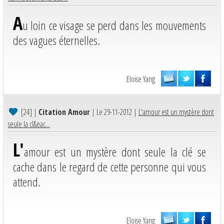
A
u loin ce visage se perd dans les mouvements
des vagues éternelles.
Eloïse Yang
[24]
|
Citation Amour
| Le 29-11-2012 |
L'amour est un mystère dont
seule la cl&eac...
L'
amour est un mystère dont seule la clé se
cache dans le regard de cette personne qui vous
attend.
Eloïse Yang