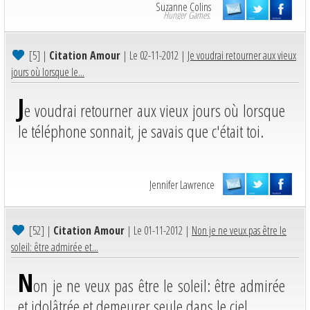
Suzanne Colins
Hunger Games.
[5]
|
Citation Amour
| Le 02-11-2012 |
Je voudrai retourner aux vieux
jours où lorsque le...
J
e voudrai retourner aux vieux jours où lorsque
le téléphone sonnait, je savais que c'était toi.
Jennifer Lawrence
[52]
|
Citation Amour
| Le 01-11-2012 |
Non je ne veux pas être le
soleil: être admirée et...
N
on je ne veux pas être le soleil: être admirée
et idolâtrée et demeurer seule dans le ciel.