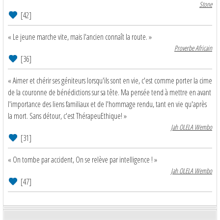
Stone
[42]
« Le jeune marche vite, mais l'ancien connaît la route. »
Proverbe Africain
[36]
« Aimer et chérir ses géniteurs lorsqu'ils sont en vie, c'est comme porter la cime
de la couronne de bénédictions sur sa tête. Ma pensée tend à mettre en avant
l'importance des liens familiaux et de l'hommage rendu, tant en vie qu'après
la mort. Sans détour, c'est ThérapeuEthique! »
Jah OLELA Wembo
[31]
« On tombe par accident, On se relève par intelligence ! »
Jah OLELA Wembo
[47]