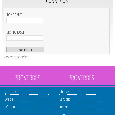
CONNEXION
IDENTIFIANT :
MOT DE PASSE :
Mot de passe oublié
PROVERBES
PROVERBES
Japonais
Chinois
Arabe
Sanskrit
Africain
Indien
Turc
Tibetain