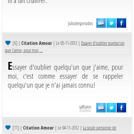
m'a fait chavirer.
juliodesperados
[6]
|
Citation Amour
| Le 05-11-2012 |
Essayer d'oublier quelqu'un
que j'aime, pour moi, ...
E
ssayer d'oublier quelqu'un que j'aime, pour
moi, c'est comme essayer de se rappeler
quelqu'un que je n'ai jamais connu!
safhann
Inconnu.
[11]
|
Citation Amour
| Le 04-11-2012 |
La seule personne de