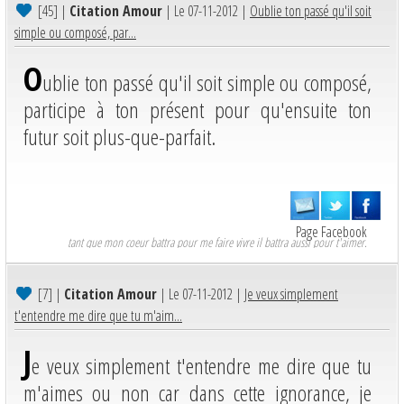
[45]
|
Citation Amour
| Le 07-11-2012 |
Oublie ton passé qu'il soit
simple ou composé, par...
O
ublie ton passé qu'il soit simple ou composé,
participe à ton présent pour qu'ensuite ton
futur soit plus-que-parfait.
Page Facebook
tant que mon coeur battra pour me faire vivre il battra aussi pour t'aimer.
[7]
|
Citation Amour
| Le 07-11-2012 |
Je veux simplement
t'entendre me dire que tu m'aim...
J
e veux simplement t'entendre me dire que tu
m'aimes ou non car dans cette ignorance, je