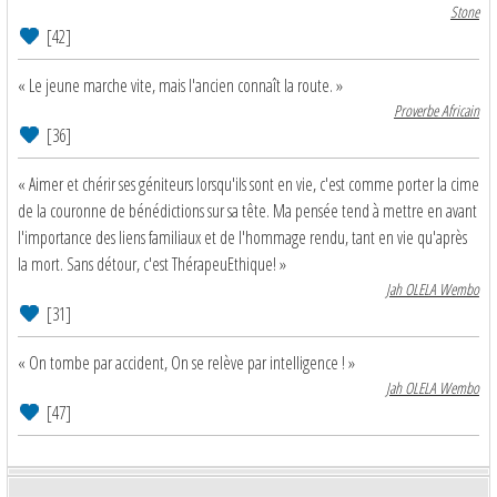
Stone
[42]
« Le jeune marche vite, mais l'ancien connaît la route. »
Proverbe Africain
[36]
« Aimer et chérir ses géniteurs lorsqu'ils sont en vie, c'est comme porter la cime
de la couronne de bénédictions sur sa tête. Ma pensée tend à mettre en avant
l'importance des liens familiaux et de l'hommage rendu, tant en vie qu'après
la mort. Sans détour, c'est ThérapeuEthique! »
Jah OLELA Wembo
[31]
« On tombe par accident, On se relève par intelligence ! »
Jah OLELA Wembo
[47]