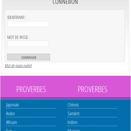
CONNEXION
IDENTIFIANT :
MOT DE PASSE :
Mot de passe oublié
PROVERBES
PROVERBES
Japonais
Chinois
Arabe
Sanskrit
Africain
Indien