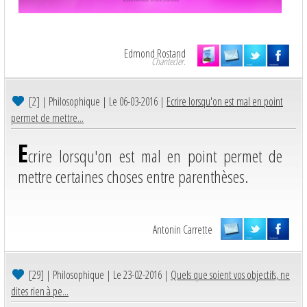
Edmond Rostand
Chantecler.
[2]
| Philosophique | Le 06-03-2016 |
Ecrire lorsqu'on est mal en point
permet de mettre...
E
crire lorsqu'on est mal en point permet de
mettre certaines choses entre parenthèses.
Antonin Carrette
[29]
| Philosophique | Le 23-02-2016 |
Quels que soient vos objectifs, ne
dites rien à pe...