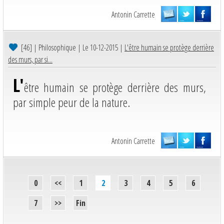
Antonin Carrette
[46]
| Philosophique | Le 10-12-2015 |
L'être humain se protège derrière
des murs, par si...
L'
être humain se protège derrière des murs,
par simple peur de la nature.
Antonin Carrette
0
<<
1
2
3
4
5
6
7
>>
Fin