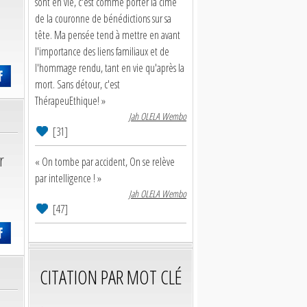
sont en vie, c'est comme porter la cime
de la couronne de bénédictions sur sa
tête. Ma pensée tend à mettre en avant
l'importance des liens familiaux et de
l'hommage rendu, tant en vie qu'après la
mort. Sans détour, c'est
ThérapeuEthique! »
Jah OLELA Wembo
[31]
r
« On tombe par accident, On se relève
par intelligence ! »
Jah OLELA Wembo
[47]
CITATION PAR MOT CLÉ