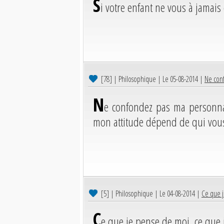
S
i votre enfant ne vous à jamais 
[78]
| Philosophique | Le 05-08-2014 |
Ne conf
N
e confondez pas ma personnali
mon attitude dépend de qui vous
[5]
| Philosophique | Le 04-08-2014 |
Ce que j
C
e que je pense de moi, ce que 