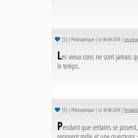
[2]
| Philosophique | Le 06-09-2014 |
Les vieu
L
es vieux cons ne sont jamais q
le temps.
[5]
| Philosophique | Le 30-08-2014 |
Pendant 
P
endant que certains se posent,
reposent mille et une questions s