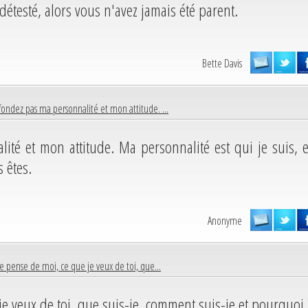
détesté, alors vous n'avez jamais été parent.
Bette Davis
ondez pas ma personnalité et mon attitude. ...
té et mon attitude. Ma personnalité est qui je suis, e
 êtes.
Anonyme
e pense de moi, ce que je veux de toi, que...
je veux de toi, que suis-je, comment suis-je et pourquoi 