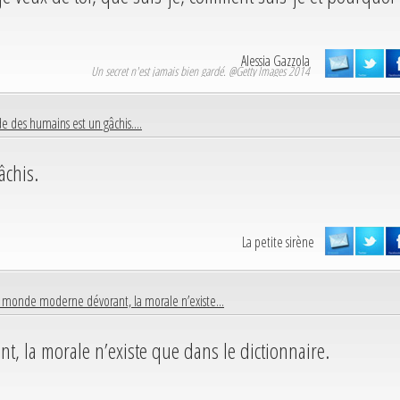
Alessia Gazzola
Un secret n'est jamais bien gardé. @Getty Images 2014
 des humains est un gâchis....
âchis.
La petite sirène
 monde moderne dévorant, la morale n’existe...
, la morale n’existe que dans le dictionnaire.