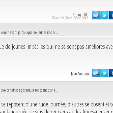
Rhumantik
Dictons les choses. 20-09-2014
x cons ne sont jamais que de jeunes imbéci...
ue de jeunes imbéciles qui ne se sont pas améliorés ave
Jean Amadou
que certains se posent, se reposent d’une ...
 se reposent d’une rude journée, d’autres se posent et s
ur la journée. Je suis de ceux-eux-ci, les libres-penseur