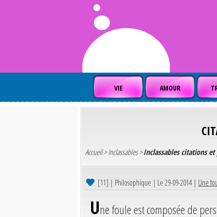
VIE
AMOUR
TR
CI
Accueil
>
Inclassables
>
Inclassables citations e
[11]
| Philosophique | Le 29-09-2014 |
Une fou
U
ne foule est composée de pers