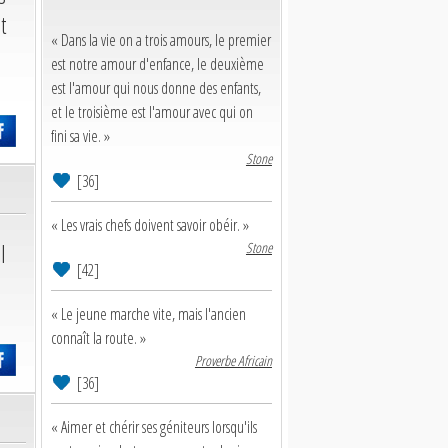
t
« Dans la vie on a trois amours, le premier
est notre amour d'enfance, le deuxième
est l'amour qui nous donne des enfants,
et le troisième est l'amour avec qui on
fini sa vie. »
Stone
[36]
« Les vrais chefs doivent savoir obéir. »
l
Stone
[42]
« Le jeune marche vite, mais l'ancien
connaît la route. »
Proverbe Africain
[36]
« Aimer et chérir ses géniteurs lorsqu'ils