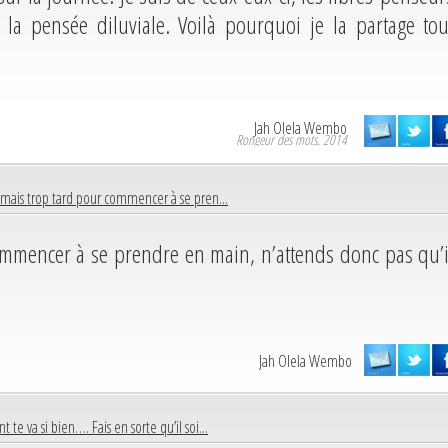
la pensée diluviale. Voilà pourquoi je la partage tou
Jah Olela Wembo
Rongeur des mots. 2014
 jamais trop tard pour commencer à se pren...
commencer à se prendre en main, n’attends donc pas qu’i
Jah Olela Wembo
t te va si bien…. Fais en sorte qu’il soi...