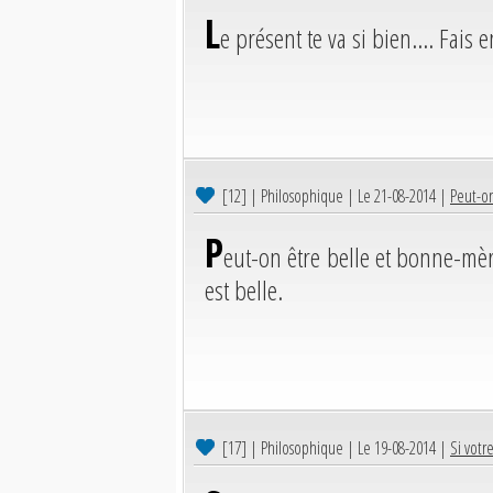
L
e présent te va si bien…. Fais e
[12]
| Philosophique | Le 21-08-2014 |
Peut-on
P
eut-on être belle et bonne-mèr
est belle.
[17]
| Philosophique | Le 19-08-2014 |
Si votr