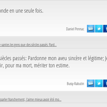
monde en une seule fois.
Daniel Pennac
 vantes les gens que des siècles passés: Pard...
iècles passés: Pardonne mon aveu sincère et légitime; J
ir, pour ma mort, mériter ton estime.
Bussy-Rabutin
 parler franchement, j'aime mieux avoir été mo...