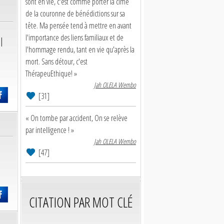
sont en vie, c'est comme porter la cime
de la couronne de bénédictions sur sa
tête. Ma pensée tend à mettre en avant
l'importance des liens familiaux et de
l
l'hommage rendu, tant en vie qu'après la
mort. Sans détour, c'est
ThérapeuEthique! »
Jah OLELA Wembo
[31]
« On tombe par accident, On se relève
par intelligence ! »
Jah OLELA Wembo
[47]
CITATION PAR MOT CLÉ