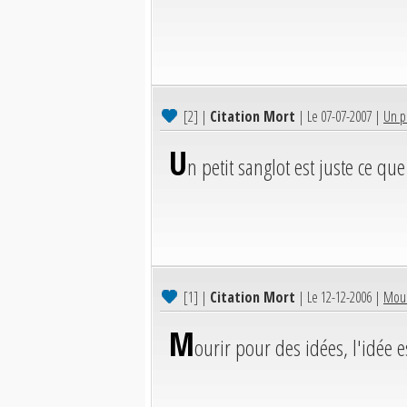
[2]
|
Citation Mort
| Le 07-07-2007 |
Un pe
U
n petit sanglot est juste ce qu
[1]
|
Citation Mort
| Le 12-12-2006 |
Mouri
M
ourir pour des idées, l'idée es