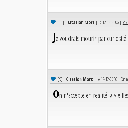
[11]
|
Citation Mort
| Le 12-12-2006 |
Je v
J
e voudrais mourir par curiosité.
[9]
|
Citation Mort
| Le 12-12-2006 |
On n'
O
n n'accepte en réalité la vieill