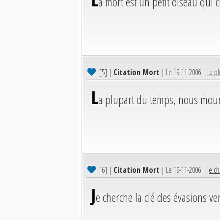
a mort est un petit oiseau qui 
[5]
|
Citation Mort
| Le 19-11-2006 |
La p
L
a plupart du temps, nous mour
[6]
|
Citation Mort
| Le 19-11-2006 |
Je ch
J
e cherche la clé des évasions ver