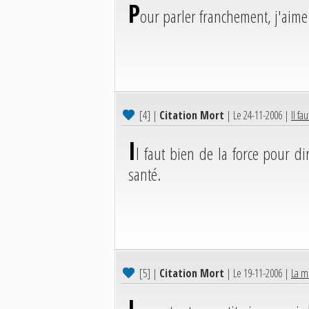
P
our parler franchement, j'aime
[4]
|
Citation Mort
| Le 24-11-2006 |
Il fa
I
l faut bien de la force pour 
santé.
[5]
|
Citation Mort
| Le 19-11-2006 |
La mo
L