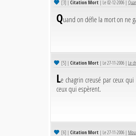
[3]
|
Citation Mort
| Le 02-12-2006 |
Quan
Q
uand on défie la mort on ne g
[5]
|
Citation Mort
| Le 27-11-2006 |
Le ch
L
e chagrin creusé par ceux qui 
ceux qui espèrent.
[6]
|
Citation Mort
| Le 27-11-2006 |
Mour