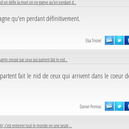
d on défie la mort on ne gagne qu'en perdant d...
agne qu'en perdant définitivement.
Elsa Triolet
agrin creusé par ceux qui partent fait le nid...
partent fait le nid de ceux qui arrivent dans le coeur d
Daniel Pennac
ir, c'est enterrer tout le monde en une seule ...