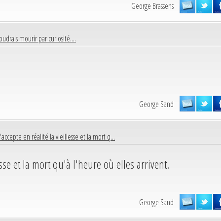
George Brassens
oudrais mourir par curiosité....
George Sand
accepte en réalité la vieillesse et la mort q...
esse et la mort qu'à l'heure où elles arrivent.
George Sand