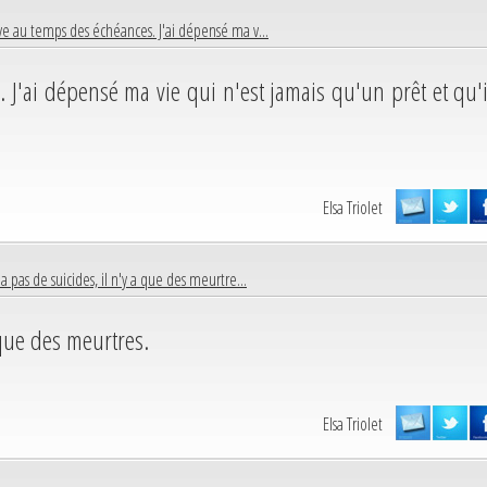
ive au temps des échéances. J'ai dépensé ma v...
 J'ai dépensé ma vie qui n'est jamais qu'un prêt et qu'i
Elsa Triolet
y a pas de suicides, il n'y a que des meurtre...
a que des meurtres.
Elsa Triolet