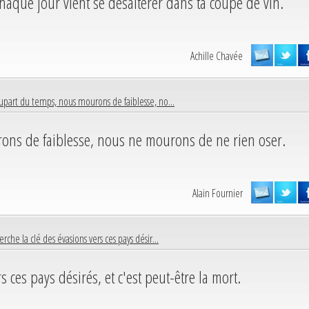
chaque jour vient se désaltérer dans ta coupe de vin.
Achille Chavée
lupart du temps, nous mourons de faiblesse, no...
ons de faiblesse, nous ne mourons de ne rien oser.
Alain Fournier
erche la clé des évasions vers ces pays désir...
s ces pays désirés, et c'est peut-être la mort.