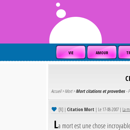
VIE
AMOUR
TR
C
Accueil
>
Mort
>
Mort citations et proverbes
- 
[8]
|
Citation Mort
| Le 17-08-2007 |
La mo
L
a mort est une chose incroyable