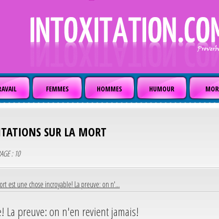
AVAIL
FEMMES
HOMMES
HUMOUR
MOR
ITATIONS SUR LA MORT
PAGE : 10
rt est une chose incroyable! La preuve: on n'...
! La preuve: on n'en revient jamais!