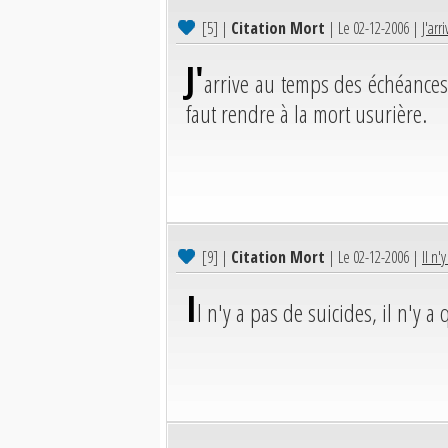
[5]
|
Citation Mort
| Le 02-12-2006 |
J'arr
J'
arrive au temps des échéances.
faut rendre à la mort usurière.
[9]
|
Citation Mort
| Le 02-12-2006 |
Il n'
I
l n'y a pas de suicides, il n'y 