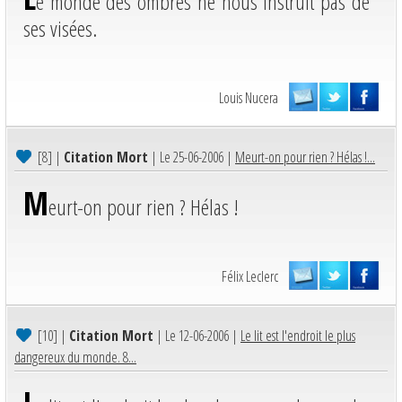
e monde des ombres ne nous instruit pas de
ses visées.
Louis Nucera
[8]
|
Citation Mort
| Le 25-06-2006 |
Meurt-on pour rien ? Hélas !...
M
eurt-on pour rien ? Hélas !
Félix Leclerc
[10]
|
Citation Mort
| Le 12-06-2006 |
Le lit est l'endroit le plus
dangereux du monde. 8...