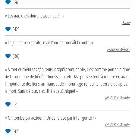
[36]
« Les vrais chefs doivent savoir obéir. »
Stone
[42]
« Le jeune marche vite, mais l'ancien connaît la route. »
Proverbe Africain
[36]
« Aimer et chérir ses géniteurs lorsqu'ils sont en vie, c'est comme porter la cime
de la couronne de bénédictions sur sa tête. Ma pensée tend à mettre en avant
l'importance des liens familiaux et de l'hommage rendu, tant en vie qu'après
la mort. Sans détour, c'est ThérapeuEthique! »
Jah OLELA Wembo
[31]
« On tombe par accident, On se relève par intelligence ! »
Jah OLELA Wembo
[47]