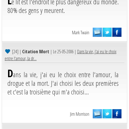
L
e lit est l'endroit le plus dangereux du monde.
80% des gens y meurent.
Mark Twain
[24]
|
Citation Mort
| Le 25-05-2006 |
Dans la vie, j'ai eu le choix
entre l'amour, la dr...
D
ans la vie, j'ai eu le choix entre l'amour, la
drogue et la mort. J'ai choisi les deux premières
et c'est la troisième qui m'a choisi...
Jim Morrison