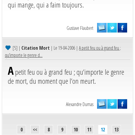
qui mange, qui a faim toujours.
Gustave Flaubert
[5]
|
Citation Mort
| Le 19-04-2006 |
A petit feu ou à grand feu ;
qu’importe le genre d...
A
petit feu ou à grand feu ; qu’importe le genre
de mort, du moment que l’on meurt.
Alexandre Dumas
0
<<
8
9
10
11
12
13